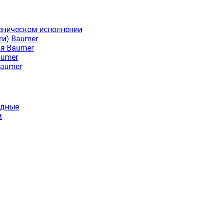
еническом исполнении
ти) Baumer
ия Baumer
aumer
Baumer
идные
м