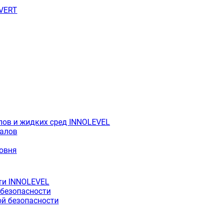
OVERT
лов и жидких сред INNOLEVEL
иалов
ровня
ти INNOLEVEL
 безопасности
й безопасности