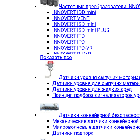
Частотные преобразователи INN
INNOVERT IDD mini
INNOVERT VENT
INNOVERT ISD mini
INNOVERT ISD mini PLUS
INNOVERT ITD
INNOVERT IРD
INNOVERT IРD-VR
INNOVERT PUMP
Показать все
Датчики уровня сыпучих материа
Датчики уровня для сыпучих матер
Датчики уровня для жидких сред
Принцип подбора сигнализаторов у
Датчики конвейерной безопаснос
Механические датчики конвейерной
Микроволновые датчики конвейерно
Датчики подпора