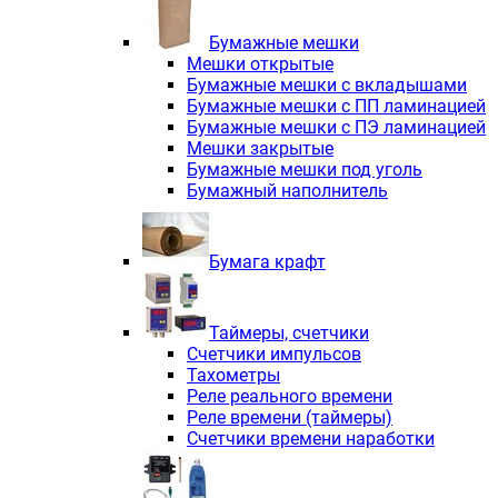
Электродвигатели асинхронные трё
Электродвигатели асинхронные тр
Бумажные мешки
Трехфазные асинхронные электродв
Мешки открытые
Независимая вентиляция INNORED
Бумажные мешки с вкладышами
Взрывозащищенная независимая ве
Бумажные мешки с ПП ламинацией
Одноступенчатые цилиндрические р
Бумажные мешки с ПЭ ламинацией
Экономичные червячные редукторы 
Мешки закрытые
Компактные мотор-редукторы INNO
Бумажные мешки под уголь
Компактные мотор-редукторы INNO
Бумажный наполнитель
Вибраторы INNORED
Вариаторы INNORED
Бумага крафт
Таймеры, счетчики
Счетчики импульсов
Тахометры
Реле реального времени
Реле времени (таймеры)
Счетчики времени наработки