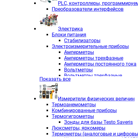
PLС, контроллеры, программируе
Преобразователи интерфейсов
Электрика
Блоки питания
Стабилизаторы
Электроизмерительные приборы
Амперметры
Амперметры трехфазные
Амперметры постоянного тока
Вольтметры
Вольтметры трехфазные
Показать все
Вольтметры постоянного тока
Частотомеры
Ваттметры
Измерители физических величин
Индикаторы аналоговых сигна
Термоанемометры
Измерители COS F
Комбинированные приборы
Комбинированные приборы од
Термогигрометры
Комбинированные приборы тр
Зонды для базы Testo Saveris
Комбинированные приборы пос
Люксметры, яркомеры
Анализаторы качества электро
Термометры (аналоговые и цифровы
Анализаторы мощности