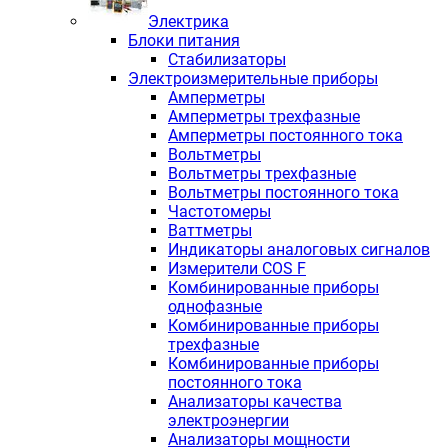
Электрика
Блоки питания
Стабилизаторы
Электроизмерительные приборы
Амперметры
Амперметры трехфазные
Амперметры постоянного тока
Вольтметры
Вольтметры трехфазные
Вольтметры постоянного тока
Частотомеры
Ваттметры
Индикаторы аналоговых сигналов
Измерители COS F
Комбинированные приборы
однофазные
Комбинированные приборы
трехфазные
Комбинированные приборы
постоянного тока
Анализаторы качества
электроэнергии
Анализаторы мощности