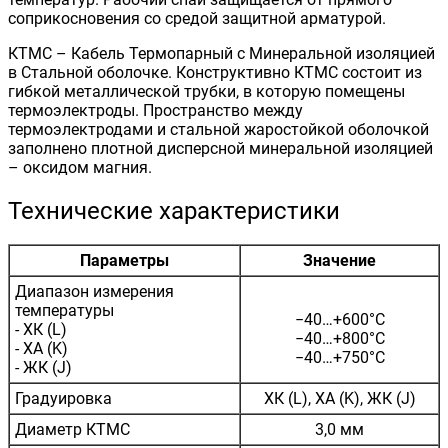
соприкосновения со средой защитной арматурой.
КТМС – Кабель Термопарный с Минеральной изоляцией
в Стальной оболочке. Конструктивно КТМС состоит из
гибкой металлической трубки, в которую помещены
термоэлектроды. Пространство между
термоэлектродами и стальной жаростойкой оболочкой
заполнено плотной дисперсной минеральной изоляцией
– оксидом магния.
Технические характеристики
Параметры
Значение
Диапазон измерения
температуры
−40…+600°C
- ХК (L)
−40…+800°C
- ХА (K)
−40…+750°C
- ЖК (J)
Градуировка
ХК (L), ХА (K), ЖК (J)
Диаметр КТМС
3,0 мм