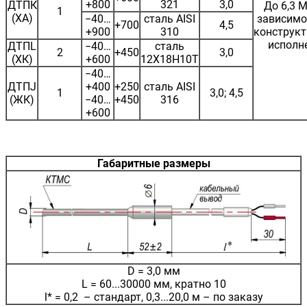
+800
321
3,0
ДТПК
До 6,3 М
1
(ХА)
−40…
сталь AISI
зависимо
+700
4,5
+900
310
конструкт
исполн
ДТПL
−40…
сталь
2
+450
3,0
(ХК)
+600
12Х18Н10Т
−40…
ДТПJ
+400
+250
сталь AISI
1
3,0; 4,5
(ЖК)
−40…
+450
316
+600
Габаритные размеры
D = 3,0 мм
L = 60...30000 мм, кратно 10
l* = 0,2 – стандарт, 0,3...20,0 м – по заказу