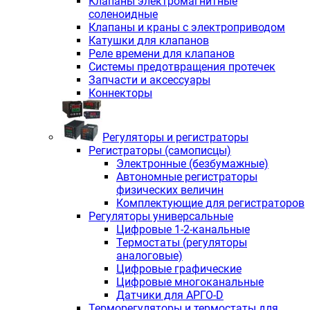
Клапаны электромагнитные
соленоидные
Клапаны и краны с электроприводом
Катушки для клапанов
Реле времени для клапанов
Системы предотвращения протечек
Запчасти и аксессуары
Коннекторы
Регуляторы и регистраторы
Регистраторы (самописцы)
Электронные (безбумажные)
Автономные регистраторы
физических величин
Комплектующие для регистраторов
Регуляторы универсальные
Цифровые 1-2-канальные
Термостаты (регуляторы
аналоговые)
Цифровые графические
Цифровые многоканальные
Датчики для АРГО-D
Терморегуляторы и термостаты для