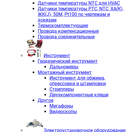
Датчики температуры NTC для HVAC
Датчики температуры PTС, NTC, ХА(К),
ЖК(J), 50М, Pt100 по чертежам и
эскизам
Термокомплектующие
Провода компенсационные
Провода соединительные
Инструмент
Геодезический инструмент
Дальномеры
Монтажный инструмент
Инструмент для обжима,
опрессовки и штамповки
Стрипперы
Двухкомпонентные клещи
Другое
Мегафоны
Видеоскопы
Электроустановочное оборудование