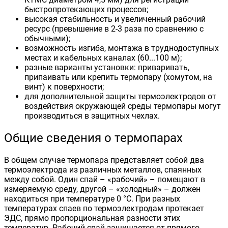
быстропротекающих процессов;
высокая стабильность и увеличенный рабочий
ресурс (превышение в 2-3 раза по сравнению с
обычными);
возможность изгиба, монтажа в труднодоступных
местах и кабельных каналах (60...100 м);
разные варианты установки: приваривать,
припаивать или крепить термопару (хомутом, на
винт) к поверхности;
для дополнительной защиты термоэлектродов от
воздействия окружающей среды термопары могут
производиться в защитных чехлах.
Общие сведения о термопарах
В общем случае термопара представляет собой два
термоэлектрода из различных металлов, спаянных
между собой. Один спай – «рабочий» – помещают в
измеряемую среду, другой – «холодный» – должен
находиться при температуре 0 °С. При разных
температурах спаев по термоэлектродам протекает
ЭДС, прямо пропорциональная разности этих
температур. Рабочий спай защищается от прямого