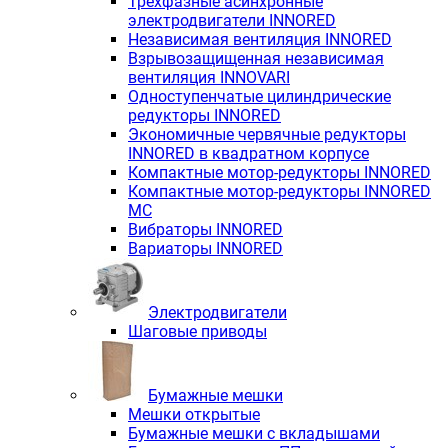
Трехфазные асинхронные
электродвигатели INNORED
Независимая вентиляция INNORED
Взрывозащищенная независимая
вентиляция INNOVARI
Одноступенчатые цилиндрические
редукторы INNORED
Экономичные червячные редукторы
INNORED в квадратном корпусе
Компактные мотор-редукторы INNORED
Компактные мотор-редукторы INNORED
MC
Вибраторы INNORED
Вариаторы INNORED
Электродвигатели
Шаговые приводы
Бумажные мешки
Мешки открытые
Бумажные мешки с вкладышами