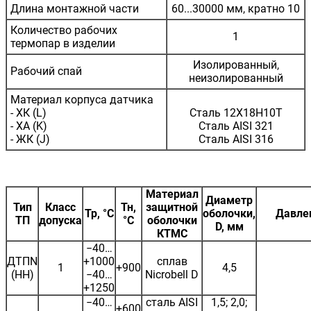
Длина монтажной части
60...30000 мм, кратно 10
Количество рабочих
1
термопар в изделии
Изолированный,
Рабочий спай
неизолированный
Материал корпуса датчика
- ХК (L)
Сталь 12Х18Н10Т
- ХА (K)
Сталь AISI 321
- ЖК (J)
Сталь AISI 316
Материал
Диаметр
Тип
Класс
Тн,
защитной
Тр, °С
оболочки,
Давле
ТП
допуска
°С
оболочки
D, мм
КТМС
−40…
ДТПN
+1000
сплав
1
+900
4,5
(НН)
−40…
Nicrobell D
+1250
−40…
сталь AISI
1,5; 2,0;
+600