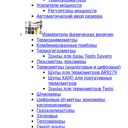
Усилители мощности
Регуляторы мощности
Автоматический ввод резерва
Измерители физических величин
Термоанемометры
Комбинированные приборы
Термогигрометры
Зонды для базы Testo Saveris
Люксметры, яркомеры
Термометры (аналоговые и цифровые)
Щупы для термометров AR9279
Щупы ХА(К) для портативных
термометров
Зонды для термометров Testo
Шумомеры
Цифровые ph-метры, иономеры,
кислородомеры
Газоанализаторы
Здоровье
Тепловизоры
Смарт-зонды