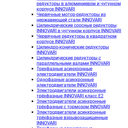
редукторы в алюминиевом и чугунном
корпусе INNOVARI
Червячные мотор-редукторы из
нержавеющей стали INNOVARI
Цилиндрические соосные редукторы
INNOVARI в чугунном корпусе INNOVARI
Червячные редукторы в квадратном
корпусе INNOVARI
Цилиндро-конические редукторы
INNOVARI
Цилиндрические редукторы с
параллельными валами INNOVARI
Трехфазные асинхронные
электродвигатели INNOVARI
Однофазные асинхронные
электродвигатели INNOVARI
Электродвигатели асинхронные
трёхфазные INNOVARI класс E2
Электродвигатели асинхронные
трёхфазные с тормозом INNOVARI
Электродвигатели асинхронные
трёхфазные взрывозащищенные
INNOVARI