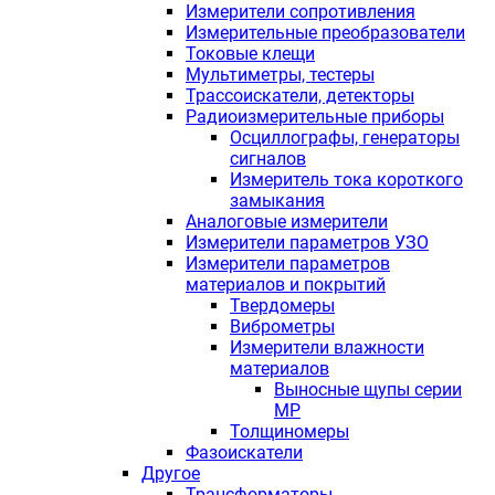
Измерители сопротивления
Измерительные преобразователи
Токовые клещи
Мультиметры, тестеры
Трассоискатели, детекторы
Радиоизмерительные приборы
Осциллографы, генераторы
сигналов
Измеритель тока короткого
замыкания
Аналоговые измерители
Измерители параметров УЗО
Измерители параметров
материалов и покрытий
Твердомеры
Виброметры
Измерители влажности
материалов
Выносные щупы серии
МР
Толщиномеры
Фазоискатели
Другое
Трансформаторы