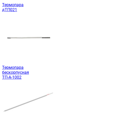
Термопара
дТП021
Термопара
бескорпусная
ТП-А-1002