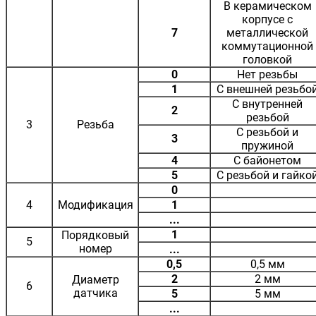
В керамическом
корпусе с
7
металлической
коммутационной
головкой
0
Нет резьбы
1
С внешней резьбо
С внутренней
2
резьбой
3
Резьба
С резьбой и
3
пружиной
4
С байонетом
5
С резьбой и гайко
0
4
Модификация
1
...
1
Порядковый
5
номер
...
0,5
0,5 мм
2
2 мм
Диаметр
6
датчика
5
5 мм
...