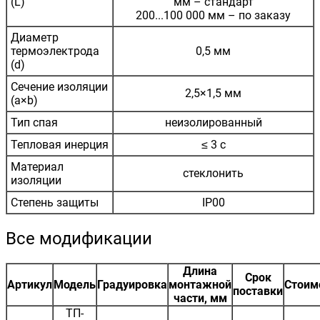
(L)
мм – стандарт
200...100 000 мм – по заказу
Диаметр
термоэлектрода
0,5 мм
(d)
Сечение изоляции
2,5×1,5 мм
(а×b)
Тип спая
неизолированный
Тепловая инерция
≤ 3 с
Материал
стеклонить
изоляции
Степень защиты
IP00
Все модификации
Длина
Срок
Артикул
Модель
Градуировка
монтажной
Стоим
поставки
части, мм
ТП-