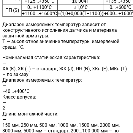
+125...+350°С
±0,004Т
+135...+350°
0...+1100°С
±1,0°С
0...+600°С
ПП (S)
+1100...+1600°С
±(1,0+0,003(Т−1100))
+600...+1600
Диапазон измеряемых температур зависит от
конструктивного исполнения датчика и материала
защитной арматуры.
Т — абсолютное значение температуры измеряемой
среды, °С.
Номинальная статическая характеристика:
—
ХА (К), ХК (L) – стандарт, ЖК (J), НН (N), ХКн (E), МКн (Т)
– по заказу
Диапазон измеряемых температур:
—
−40...+400°С
Класс допуска:
—
2
Длина монтажной части:
—
150 мм, 250 мм, 500 мм, 1000 мм, 1500 мм, 2000 мм,
3000 мм, 5000 мм – стандарт, 200...100 000 мм – по