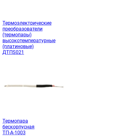
Термоэлектрические
преобразователи
(термопары)
высокотемпературные
(платиновые)
ДТПS021
Термопара
бескорпусная
ТП-А-1003