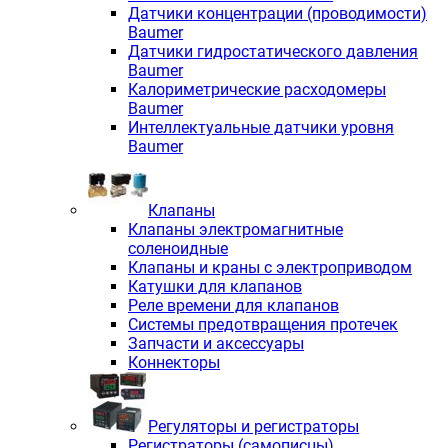
Датчики концентрации (проводимости)
Baumer
Датчики гидростатического давления
Baumer
Калориметрические расходомеры
Baumer
Интеллектуальные датчики уровня
Baumer
Клапаны
Клапаны электромагнитные
соленоидные
Клапаны и краны с электроприводом
Катушки для клапанов
Реле времени для клапанов
Системы предотвращения протечек
Запчасти и аксессуары
Коннекторы
Регуляторы и регистраторы
Регистраторы (самописцы)