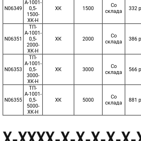
А-1001-
Со
N06349
0,5-
ХК
1500
332 р
склада
1500-
ХК-Н
ТП-
А-1001-
Со
N06351
0,5-
ХК
2000
386 р
склада
2000-
ХК-Н
ТП-
А-1001-
Со
N06353
0,5-
ХК
3000
566 р
склада
3000-
ХК-Н
ТП-
А-1001-
Со
N06355
0,5-
ХК
5000
881 р
склада
5000-
ХК-Н