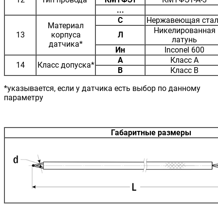
...
С
Нержавеющая ста
Материал
Никелированная
13
корпуса
Л
латунь
датчика*
Ин
Inconel 600
A
Класс А
14
Класс допуска*
B
Класс B
*указывается, если у датчика есть выбор по данному
параметру
Габаритные размеры