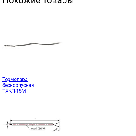
Похожие товары
Термопара
бескорпусная
ТХКП-15М