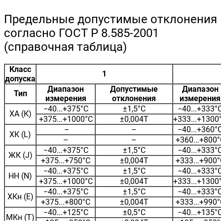
Предельные допустимые отклонения
согласно ГОСТ Р 8.585-2001
(справочная таблица)
Класс
1
допуска
Диапазон
Допустимые
Диапазон
Тип
измерения
отклонения
измерения
−40...+375°С
±1,5°С
−40...+333°
ХА (К)
+375...+1000°С
±0,004Т
+333...+1300
–
–
−40...+360°
ХК (L)
–
–
+360...+800°
−40...+375°С
±1,5°С
−40...+333°
ЖК (J)
+375...+750°С
±0,004Т
+333...+900°
−40...+375°С
±1,5°С
−40...+333°
НН (N)
+375...+1000°С
±0,004Т
+333...+1300
−40...+375°С
±1,5°С
−40...+333°
ХКн (E)
+375...+800°С
±0,004Т
+333...+990°
−40...+125°С
±0,5°С
−40...+135°
МКн (Т)