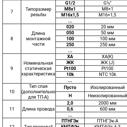
G1/2
G½"
M8x1
M8×1
Типоразмер
7
резьбы
M16x1,5
M16×1,5
...
020
20 мм
050
50 мм
Длина
8
монтажной
100
100 мм
части
250
250 мм
...
ХА
ХА(К)
ЖК
ЖК (J)
Номинальная
9
статическая
Pt100
Pt100
характеристика
10k
NTC 10k
...
Тип спая
Пусто
Изолированный
10
(дополнительно
Н
Неизолированный
для ТП-А)
2,0
2000 мм
11
Длина провода
0,6
600 мм
...
ПТНГЭк
ПТНГЭк-А
12
Тип провода*
КМТФЭт
КМТФЭт-А-3