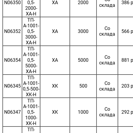
N06350
0,5-
ХА
2000
386 р
склада
2000-
ХА-Н
ТП-
А-1001-
Со
N06352
0,5-
ХА
3000
566 р
склада
3000-
ХА-Н
ТП-
А-1001-
Со
N06354
0,5-
ХА
5000
881 р
склада
5000-
ХА-Н
ТП-
А-1001-
Со
N06345
ХК
500
203 р
0,5-500-
склада
ХК-Н
ТП-
А-1001-
Со
N06347
0,5-
ХК
1000
292 р
склада
1000-
ХК-Н
ТП-