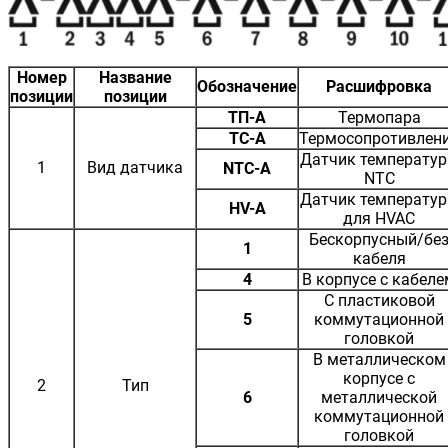
Номер
Название
Обозначение
Расшифровка
позиции
позиции
ТП-А
Термопара
ТС-А
Термосопротивлен
Датчик температу
1
Вид датчика
NTC-A
NTC
Датчик температу
HV-A
для HVAC
Бескорпусный/бе
1
кабеля
4
В корпусе с кабеле
С пластиковой
5
коммутационной
головкой
В металлическом
корпусе с
2
Тип
6
металлической
коммутационной
головкой