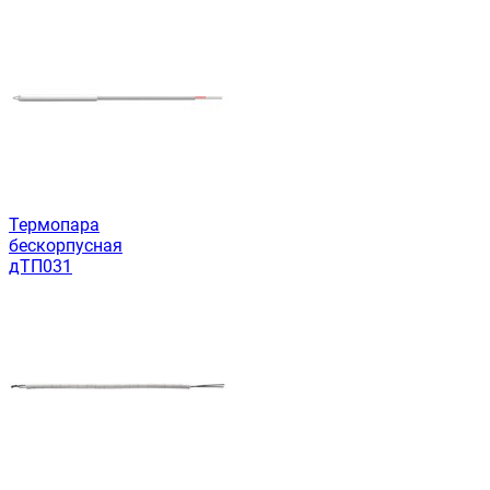
Термопара
бескорпусная
дТП031