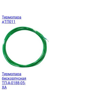
Термопара
дТП011
Термопара
бескорпусная
ТП-А-0188-05-
ХА