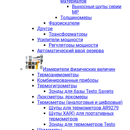
материалов
Выносные щупы серии
МР
Толщиномеры
Фазоискатели
Другое
Трансформаторы
Усилители мощности
Регуляторы мощности
Автоматический ввод резерва
Измерители физических величин
Термоанемометры
Комбинированные приборы
Термогигрометры
Зонды для базы Testo Saveris
Люксметры, яркомеры
Термометры (аналоговые и цифровые)
Щупы для термометров AR9279
Щупы ХА(К) для портативных
термометров
Зонды для термометров Testo
Шумомеры