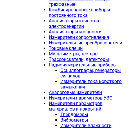
трехфазные
Комбинированные приборы
постоянного тока
Анализаторы качества
электроэнергии
Анализаторы мощности
Измерители сопротивления
Измерительные преобразователи
Токовые клещи
Мультиметры, тестеры
Трассоискатели, детекторы
Радиоизмерительные приборы
Осциллографы, генераторы
сигналов
Измеритель тока короткого
замыкания
Аналоговые измерители
Измерители параметров УЗО
Измерители параметров
материалов и покрытий
Твердомеры
Виброметры
Измерители влажности