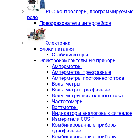
PLС, контроллеры, программируемые
реле
Преобразователи интерфейсов
Электрика
Блоки питания
Стабилизаторы
Электроизмерительные приборы
Амперметры
Амперметры трехфазные
Амперметры постоянного тока
Вольтметры
Вольтметры трехфазные
Вольтметры постоянного тока
Частотомеры
Ваттметры
Индикаторы аналоговых сигналов
Измерители COS F
Комбинированные приборы
однофазные
Комбинированные приборы