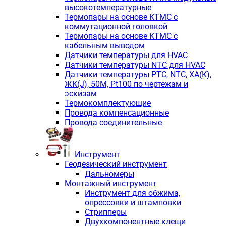
высокотемпературные
Термопары на основе КТМС с
коммутационной головкой
Термопары на основе КТМС с
кабельным выводом
Датчики температуры для HVAC
Датчики температуры NTC для HVAC
Датчики температуры PTС, NTC, ХА(К),
ЖК(J), 50М, Pt100 по чертежам и
эскизам
Термокомплектующие
Провода компенсационные
Провода соединительные
Инструмент
Геодезический инструмент
Дальномеры
Монтажный инструмент
Инструмент для обжима,
опрессовки и штамповки
Стрипперы
Двухкомпонентные клещи