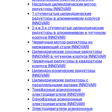
Насадные цилиндрические мотор-
редукторы INNOVARI
1-ступенчатые цилиндрические
редукторы в алюминиевом корпусе
INNOVARI
2-х и 3-х ступенчатые цилиндрические
редукторы в алюминиевом и чугунном
корпусе INNOVARI
Червячные мотор-редукторы из
нержавеющей стали INNOVARI
Цилиндрические соосные редукторы
INNOVARI в чугунном корпусе INNOVARI
Червячные редукторы в квадратном
корпусе INNOVARI
Цилиндро-конические редукторы
INNOVARI
Цилиндрические редукторы с
параллельными валами INNOVARI
Трехфазные асинхронные
электродвигатели INNOVARI
Однофазные асинхронные
электродвигатели INNOVARI
Электродвигатели асинхронные