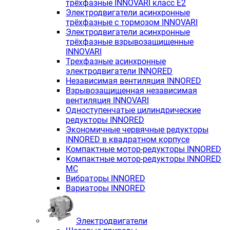
трёхфазные INNOVARI класс E2
Электродвигатели асинхронные
трёхфазные с тормозом INNOVARI
Электродвигатели асинхронные
трёхфазные взрывозащищенные
INNOVARI
Трехфазные асинхронные
электродвигатели INNORED
Независимая вентиляция INNORED
Взрывозащищенная независимая
вентиляция INNOVARI
Одноступенчатые цилиндрические
редукторы INNORED
Экономичные червячные редукторы
INNORED в квадратном корпусе
Компактные мотор-редукторы INNORED
Компактные мотор-редукторы INNORED
MC
Вибраторы INNORED
Вариаторы INNORED
Электродвигатели