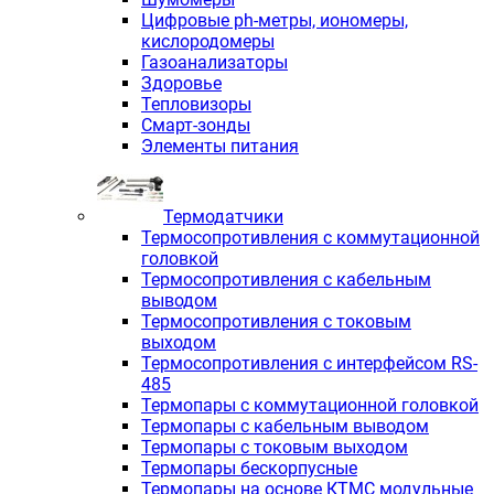
Цифровые ph-метры, иономеры,
кислородомеры
Газоанализаторы
Здоровье
Тепловизоры
Смарт-зонды
Элементы питания
Термодатчики
Термосопротивления с коммутационной
головкой
Термосопротивления с кабельным
выводом
Термосопротивления с токовым
выходом
Термосопротивления с интерфейсом RS-
485
Термопары с коммутационной головкой
Термопары с кабельным выводом
Термопары с токовым выходом
Термопары бескорпусные
Термопары на основе КТМС модульные