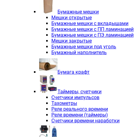
Электродвигатели асинхронные трё
Электродвигатели асинхронные тр
Бумажные мешки
Трехфазные асинхронные электродв
Мешки открытые
Независимая вентиляция INNORED
Бумажные мешки с вкладышами
Взрывозащищенная независимая ве
Бумажные мешки с ПП ламинацией
Одноступенчатые цилиндрические р
Бумажные мешки с ПЭ ламинацией
Экономичные червячные редукторы 
Мешки закрытые
Компактные мотор-редукторы INNO
Бумажные мешки под уголь
Компактные мотор-редукторы INNO
Бумажный наполнитель
Вибраторы INNORED
Вариаторы INNORED
Бумага крафт
Таймеры, счетчики
Счетчики импульсов
Тахометры
Реле реального времени
Реле времени (таймеры)
Счетчики времени наработки