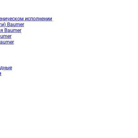
еническом исполнении
ти) Baumer
ия Baumer
aumer
Baumer
идные
м