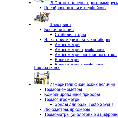
PLС, контроллеры, программируе
Преобразователи интерфейсов
Электрика
Блоки питания
Стабилизаторы
Электроизмерительные приборы
Амперметры
Амперметры трехфазные
Амперметры постоянного тока
Вольтметры
Вольтметры трехфазные
Показать все
Вольтметры постоянного тока
Частотомеры
Ваттметры
Измерители физических величин
Индикаторы аналоговых сигна
Термоанемометры
Измерители COS F
Комбинированные приборы
Комбинированные приборы од
Термогигрометры
Комбинированные приборы тр
Зонды для базы Testo Saveris
Комбинированные приборы пос
Люксметры, яркомеры
Анализаторы качества электро
Термометры (аналоговые и цифровы
Анализаторы мощности