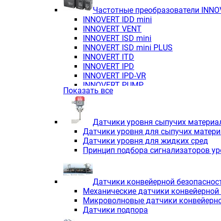
Частотные преобразователи INN
INNOVERT IDD mini
INNOVERT VENT
INNOVERT ISD mini
INNOVERT ISD mini PLUS
INNOVERT ITD
INNOVERT IРD
INNOVERT IРD-VR
INNOVERT PUMP
Показать все
Датчики уровня сыпучих материа
Датчики уровня для сыпучих матер
Датчики уровня для жидких сред
Принцип подбора сигнализаторов у
Датчики конвейерной безопаснос
Механические датчики конвейерной
Микроволновые датчики конвейерно
Датчики подпора