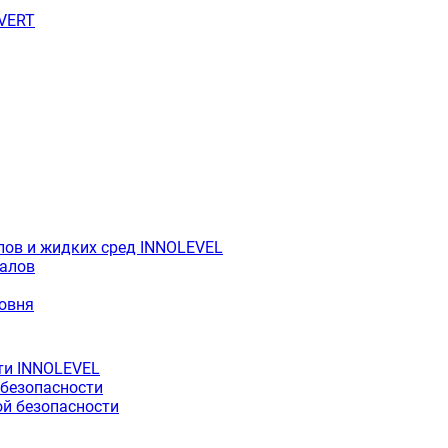
OVERT
лов и жидких сред INNOLEVEL
иалов
ровня
ти INNOLEVEL
 безопасности
й безопасности