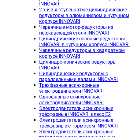
INNOVARI
2-х и 3-х ступенчатые цилиндрические
редукторы в алюминиевом и чугунном
корпусе INNOVARI
Червячные мотор-редукторы из
нержавеющей стали INNOVARI
Цилиндрические соосные редукторы
INNOVARI в чугунном корпусе INNOVARI
Червячные редукторы в квадратном
корпусе INNOVARI
Цилиндро-конические редукторы
INNOVARI
Цилиндрические редукторы с
параллельными валами INNOVARI
Трехфазные асинхронные
электродвигатели INNOVARI
Однофазные асинхронные
электродвигатели INNOVARI
Электродвигатели асинхронные
трёхфазные INNOVARI класс E2
Электродвигатели асинхронные
трёхфазные с тормозом INNOVARI
Электродвигатели асинхронные