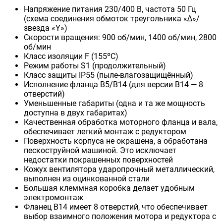
Напряжение питания 230/400 В, частота 50 Гц
(схема соединения обмоток треугольника «∆»/
звезда «Y»)
Скорости вращения: 900 об/мин, 1400 об/мин, 2800
об/мин
Класс изоляции F (155ºС)
Режим работы S1 (продолжительный)
Класс защиты IP55 (пыле-влагозащищённый)
Исполнение фланца B5/B14 (для версии B14 — 8
отверстий)
Уменьшенные габариты (одна и та же мощность
доступна в двух габаритах)
Качественная обработка моторного фланца и вала,
обеспечивает легкий монтаж с редуктором
Поверхность корпуса не окрашена, а обработана
пескоструйной машиной. Это исключает
недостатки покрашенных поверхностей
Кожух вентилятора ударопрочный металлический,
выполнен из оцинкованной стали
Большая клеммная коробка делает удобным
электромонтаж
Фланец B14 имеет 8 отверстий, что обеспечивает
выбор взаимного положения мотора и редуктора с