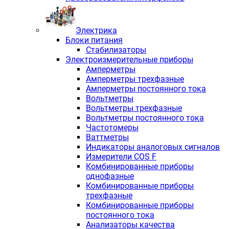
Электрика
Блоки питания
Стабилизаторы
Электроизмерительные приборы
Амперметры
Амперметры трехфазные
Амперметры постоянного тока
Вольтметры
Вольтметры трехфазные
Вольтметры постоянного тока
Частотомеры
Ваттметры
Индикаторы аналоговых сигналов
Измерители COS F
Комбинированные приборы
однофазные
Комбинированные приборы
трехфазные
Комбинированные приборы
постоянного тока
Анализаторы качества