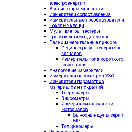
электроэнергии
Анализаторы мощности
Измерители сопротивления
Измерительные преобразователи
Токовые клещи
Мультиметры, тестеры
Трассоискатели, детекторы
Радиоизмерительные приборы
Осциллографы, генераторы
сигналов
Измеритель тока короткого
замыкания
Аналоговые измерители
Измерители параметров УЗО
Измерители параметров
материалов и покрытий
Твердомеры
Виброметры
Измерители влажности
материалов
Выносные щупы серии
МР
Толщиномеры
Фазоискатели