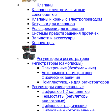
Клапаны
Клапаны электромагнитные
соленоидные
Клапаны и краны с электроприводом
Катушки для клапанов
Реле времени для клапанов
Системы предотвращения протечек
Запчасти и аксессуары
Коннекторы
Регуляторы и регистраторы
Регистраторы (самописцы)
Электронные (безбумажные)
Автономные регистраторы
физических величин
Комплектующие для регистраторов
Регуляторы универсальные
Цифровые 1-2-канальные
Термостаты (регуляторы
аналоговые)
Цифровые графические
Цифровые многоканальные