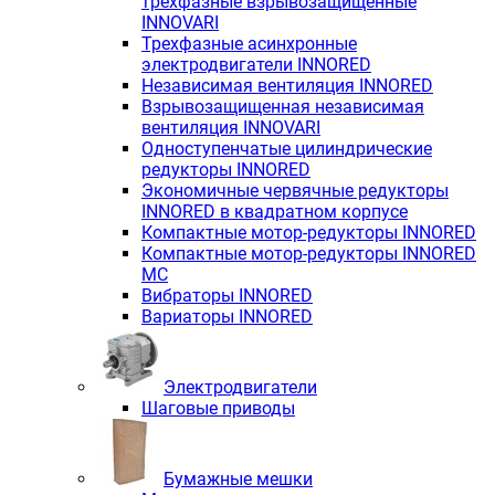
трёхфазные взрывозащищенные
INNOVARI
Трехфазные асинхронные
электродвигатели INNORED
Независимая вентиляция INNORED
Взрывозащищенная независимая
вентиляция INNOVARI
Одноступенчатые цилиндрические
редукторы INNORED
Экономичные червячные редукторы
INNORED в квадратном корпусе
Компактные мотор-редукторы INNORED
Компактные мотор-редукторы INNORED
MC
Вибраторы INNORED
Вариаторы INNORED
Электродвигатели
Шаговые приводы
Бумажные мешки