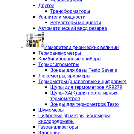
Другое
Трансформаторы
Усилители мощности
Регуляторы мощности
Автоматический ввод резерва
Измерители физических величин
Термоанемометры
Комбинированные приборы
Термогигрометры
Зонды для базы Testo Saveris
Люксметры, яркомеры
Термометры (аналоговые и цифровые)
Щупы для термометров AR9279
Щупы ХА(К) для портативных
термометров
Зонды для термометров Testo
Шумомеры
Цифровые ph-метры, иономеры,
кислородомеры
Газоанализаторы
Здоровье