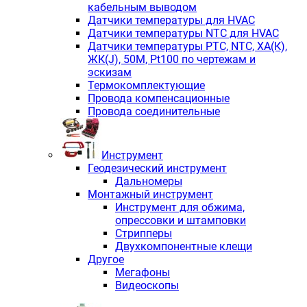
кабельным выводом
Датчики температуры для HVAC
Датчики температуры NTC для HVAC
Датчики температуры PTС, NTC, ХА(К),
ЖК(J), 50М, Pt100 по чертежам и
эскизам
Термокомплектующие
Провода компенсационные
Провода соединительные
Инструмент
Геодезический инструмент
Дальномеры
Монтажный инструмент
Инструмент для обжима,
опрессовки и штамповки
Стрипперы
Двухкомпонентные клещи
Другое
Мегафоны
Видеоскопы