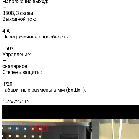
Напряжение выход:
—
380В, 3 фазы
Выходной ток:
—
4 А
Перегрузочная способность:
—
150%
Управление:
—
скалярное
Степень защиты:
—
IP20
Габаритные размеры в мм (ВхШхГ):
—
142х72х112