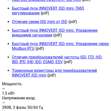
Быстрый пуск INNOVERT ISD mini. ПИД
регулирование
(pdf)
Отличия серии ISD mini от ISD
(pdf)
Быстрый пуск INNOVERT ISD mini. Управление
внешними сигналами
(pdf)
Быстрый пуск INNOVERT ISD mini. Управление через
Modbus RTU
(pdf)
Отличия преобразователей частоты ISD, ITD, IVD,
IBD, IPD, IHD, IDD, ESMD, ESV
(pdf)
Тормозные резисторы для преобразователей
INNOVERT ISD mini
(pdf)
Мощность:
—
1,5 кВт
Напряжение вход:
—
380В, 3 фазы 50/60 Гц