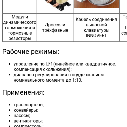
Модули
П
Кабель соединения
динамического
Дроссели
выносной
торможения и
трёхфазные
клавиатуры
тормозные
со
INNOVERT
резисторы
Рабочие режимы:
управление по U/f (линейное или квадратичное,
компенсация скольжения);
диапазон регулирования с поддержанием
номинального момента до 1:10.
Применения:
транспортеры;
конвейеры;
насосы;
вентиляторы;
компрессоры;