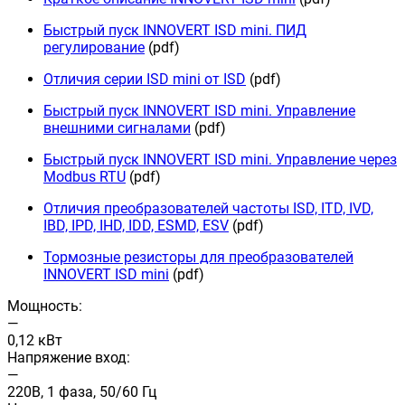
Быстрый пуск INNOVERT ISD mini. ПИД
регулирование
(pdf)
Отличия серии ISD mini от ISD
(pdf)
Быстрый пуск INNOVERT ISD mini. Управление
внешними сигналами
(pdf)
Быстрый пуск INNOVERT ISD mini. Управление через
Modbus RTU
(pdf)
Отличия преобразователей частоты ISD, ITD, IVD,
IBD, IPD, IHD, IDD, ESMD, ESV
(pdf)
Тормозные резисторы для преобразователей
INNOVERT ISD mini
(pdf)
Мощность:
—
0,12 кВт
Напряжение вход:
—
220В, 1 фаза, 50/60 Гц