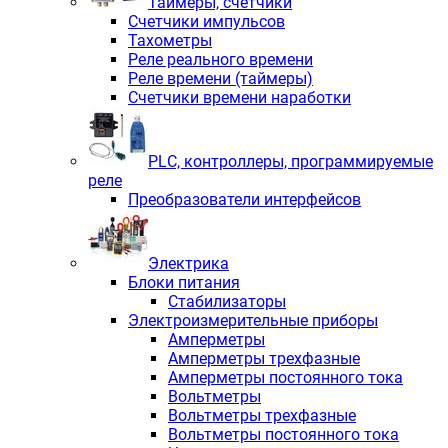
Таймеры, счетчики
Счетчики импульсов
Тахометры
Реле реального времени
Реле времени (таймеры)
Счетчики времени наработки
PLС, контроллеры, программируемые
реле
Преобразователи интерфейсов
Электрика
Блоки питания
Стабилизаторы
Электроизмерительные приборы
Амперметры
Амперметры трехфазные
Амперметры постоянного тока
Вольтметры
Вольтметры трехфазные
Вольтметры постоянного тока