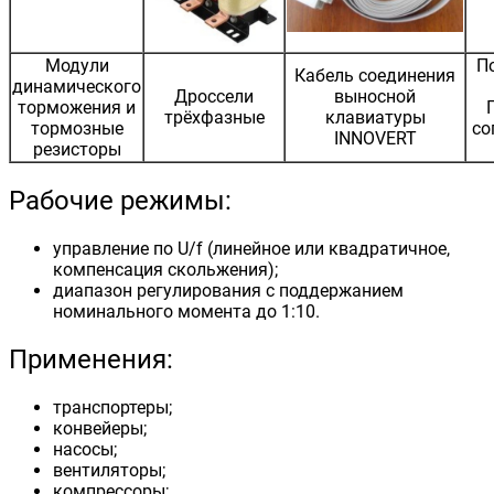
Модули
П
Кабель соединения
динамического
Дроссели
выносной
торможения и
трёхфазные
клавиатуры
тормозные
со
INNOVERT
резисторы
Рабочие режимы:
управление по U/f (линейное или квадратичное,
компенсация скольжения);
диапазон регулирования с поддержанием
номинального момента до 1:10.
Применения:
транспортеры;
конвейеры;
насосы;
вентиляторы;
компрессоры;