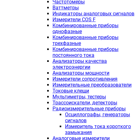
Частотомеры
Ваттметры
Индикаторы аналоговых сигналов
Измерители COS F
Комбинированные приборы
однофазные
Комбинированные приборы
трехфазные
Комбинированные приборы
постоянного тока
Анализаторы качества
электроэнергии
Анализаторы мощности
Измерители сопротивления
Измерительные преобразователи
Токовые клещи
Мультиметры, тестеры
Трассоискатели, детекторы
Радиоизмерительные приборы
Осциллографы, генераторы
сигналов
Измеритель тока короткого
замыкания
Аналоговые измерители