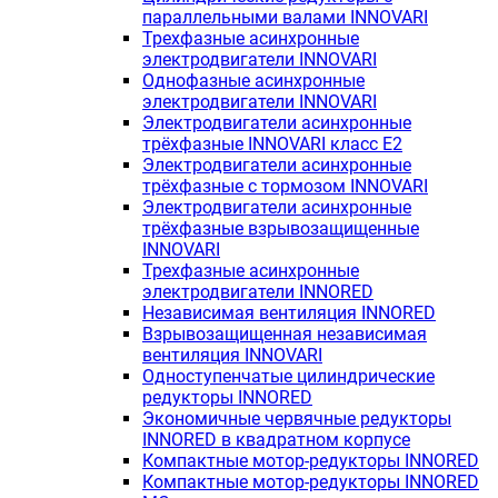
параллельными валами INNOVARI
Трехфазные асинхронные
электродвигатели INNOVARI
Однофазные асинхронные
электродвигатели INNOVARI
Электродвигатели асинхронные
трёхфазные INNOVARI класс E2
Электродвигатели асинхронные
трёхфазные с тормозом INNOVARI
Электродвигатели асинхронные
трёхфазные взрывозащищенные
INNOVARI
Трехфазные асинхронные
электродвигатели INNORED
Независимая вентиляция INNORED
Взрывозащищенная независимая
вентиляция INNOVARI
Одноступенчатые цилиндрические
редукторы INNORED
Экономичные червячные редукторы
INNORED в квадратном корпусе
Компактные мотор-редукторы INNORED
Компактные мотор-редукторы INNORED