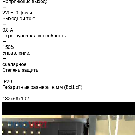
Напряжение выход:
—
220В, 3 фазы
Выходной ток:
—
0,8 А
Перегрузочная способность:
—
150%
Управление:
—
скалярное
Степень защиты:
—
IP20
Габаритные размеры в мм (ВхШхГ):
—
132х68х102