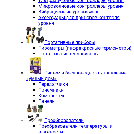
Ультразвуковые контроллеры уровня
Микроволновые контроллеры уровня
Вибрационные уровнемеры
Аксессуары для приборов контроля
уровня
Портативные приборы
Пирометры (инфракрасные термометры)
Портативные тепловизоры
Системы беспроводного управления
«умный дом»
Передатчики
Приемники
Комплекты
Панели
Преобразователи
Преобразователи температуры и
влажности