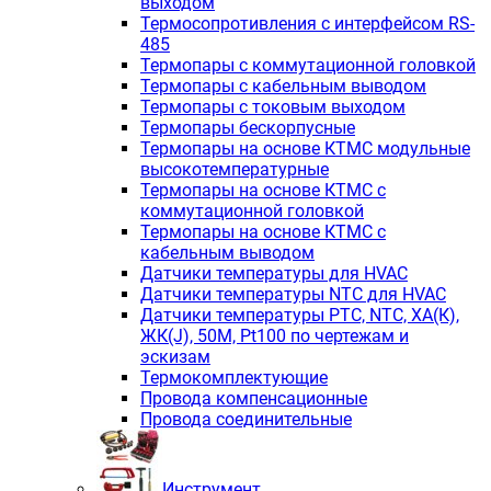
выходом
Термосопротивления с интерфейсом RS-
485
Термопары с коммутационной головкой
Термопары с кабельным выводом
Термопары с токовым выходом
Термопары бескорпусные
Термопары на основе КТМС модульные
высокотемпературные
Термопары на основе КТМС с
коммутационной головкой
Термопары на основе КТМС с
кабельным выводом
Датчики температуры для HVAC
Датчики температуры NTC для HVAC
Датчики температуры PTС, NTC, ХА(К),
ЖК(J), 50М, Pt100 по чертежам и
эскизам
Термокомплектующие
Провода компенсационные
Провода соединительные
Инструмент