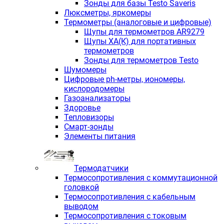
Зонды для базы Testo Saveris
Люксметры, яркомеры
Термометры (аналоговые и цифровые)
Щупы для термометров AR9279
Щупы ХА(К) для портативных
термометров
Зонды для термометров Testo
Шумомеры
Цифровые ph-метры, иономеры,
кислородомеры
Газоанализаторы
Здоровье
Тепловизоры
Смарт-зонды
Элементы питания
Термодатчики
Термосопротивления с коммутационной
головкой
Термосопротивления с кабельным
выводом
Термосопротивления с токовым