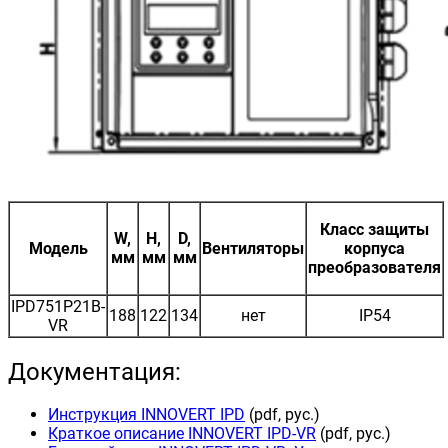
Класс защиты
W,
H,
D,
Модель
Вентиляторы
корпуса
мм
мм
мм
преобразователя
IPD751P21B-
188
122
134
нет
IP54
VR
Документация:
Инструкция INNOVERT IPD
(pdf, рус.)
Краткое описание INNOVERT IPD-VR
(pdf, рус.)