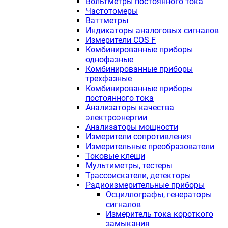
Вольтметры постоянного тока
Частотомеры
Ваттметры
Индикаторы аналоговых сигналов
Измерители COS F
Комбинированные приборы
однофазные
Комбинированные приборы
трехфазные
Комбинированные приборы
постоянного тока
Анализаторы качества
электроэнергии
Анализаторы мощности
Измерители сопротивления
Измерительные преобразователи
Токовые клещи
Мультиметры, тестеры
Трассоискатели, детекторы
Радиоизмерительные приборы
Осциллографы, генераторы
сигналов
Измеритель тока короткого
замыкания