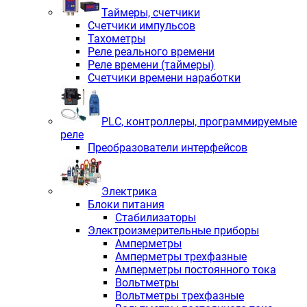
Таймеры, счетчики
Счетчики импульсов
Тахометры
Реле реального времени
Реле времени (таймеры)
Счетчики времени наработки
PLС, контроллеры, программируемые
реле
Преобразователи интерфейсов
Электрика
Блоки питания
Стабилизаторы
Электроизмерительные приборы
Амперметры
Амперметры трехфазные
Амперметры постоянного тока
Вольтметры
Вольтметры трехфазные