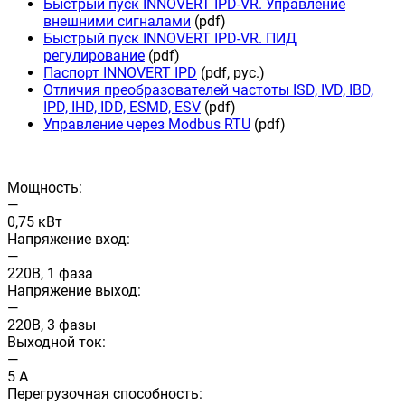
Быстрый пуск INNOVERT IPD-VR. Управление
внешними сигналами
(pdf)
Быстрый пуск INNOVERT IPD-VR. ПИД
регулирование
(pdf)
Паспорт INNOVERT IPD
(pdf, рус.)
Отличия преобразователей частоты ISD, IVD, IBD,
IPD, IHD, IDD, ESMD, ESV
(pdf)
Управление через Modbus RTU
(pdf)
Мощность:
—
0,75 кВт
Напряжение вход:
—
220В, 1 фаза
Напряжение выход:
—
220В, 3 фазы
Выходной ток:
—
5 А
Перегрузочная способность: