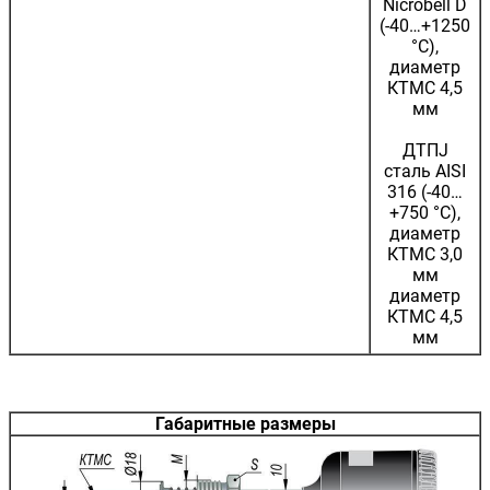
Nicrobell D
(-40…+1250
°С),
диаметр
КТМС 4,5
мм
ДТПJ
сталь AISI
316 (-40…
+750 °С),
диаметр
КТМС 3,0
мм
диаметр
КТМС 4,5
мм
Габаритные размеры