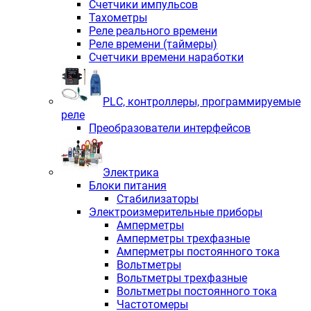
Счетчики импульсов
Тахометры
Реле реального времени
Реле времени (таймеры)
Счетчики времени наработки
PLС, контроллеры, программируемые
реле
Преобразователи интерфейсов
Электрика
Блоки питания
Стабилизаторы
Электроизмерительные приборы
Амперметры
Амперметры трехфазные
Амперметры постоянного тока
Вольтметры
Вольтметры трехфазные
Вольтметры постоянного тока
Частотомеры