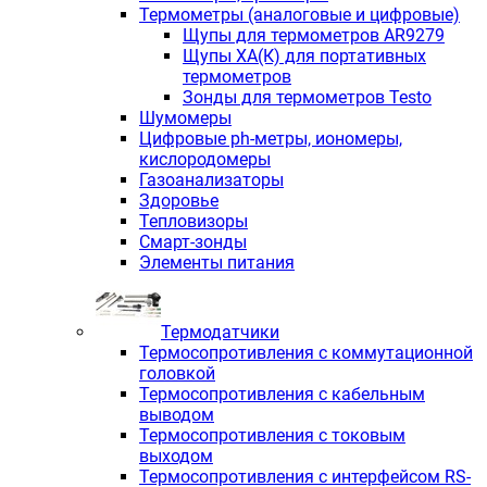
Термометры (аналоговые и цифровые)
Щупы для термометров AR9279
Щупы ХА(К) для портативных
термометров
Зонды для термометров Testo
Шумомеры
Цифровые ph-метры, иономеры,
кислородомеры
Газоанализаторы
Здоровье
Тепловизоры
Смарт-зонды
Элементы питания
Термодатчики
Термосопротивления с коммутационной
головкой
Термосопротивления с кабельным
выводом
Термосопротивления с токовым
выходом
Термосопротивления с интерфейсом RS-