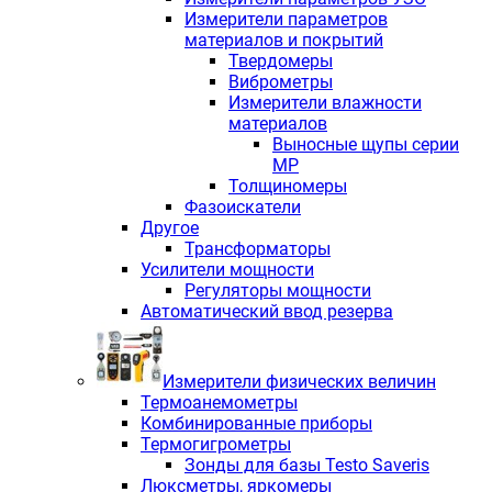
Измерители параметров
материалов и покрытий
Твердомеры
Виброметры
Измерители влажности
материалов
Выносные щупы серии
МР
Толщиномеры
Фазоискатели
Другое
Трансформаторы
Усилители мощности
Регуляторы мощности
Автоматический ввод резерва
Измерители физических величин
Термоанемометры
Комбинированные приборы
Термогигрометры
Зонды для базы Testo Saveris
Люксметры, яркомеры