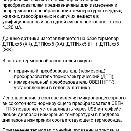
преобразователем предназначены для измерения и
непрерывного преобразования температуры твердых,
жидких, газообразных и сыпучих веществ в
унифицированный выходной сигнал постоянного тока
4…20 мА.
Данные датчики изготавливаются на базе термопар
ДТПLхх5 (ХК), ДТПКхх5 (ХА), ДТПNхх5 (НН), ДТПJхх5
(ЖК).
В состав термопреобразователей входят:
первичный преобразователь (термозонд) –
преобразователь термоэлектрический (ДТП);
измерительный преобразователь ОВЕН НПТ-3,
установленный в головку датчика.
Использование в составе изделия микропроцессорного
высокоточного нормирующего преобразователя ОВЕН
НПТ-3 позволяет устанавливать через USB-интерфейс
любой диапазон измерения температуры в пределах
диапазона измерения соответствующего термозонда.
Применение термопар с унифицированным токовым