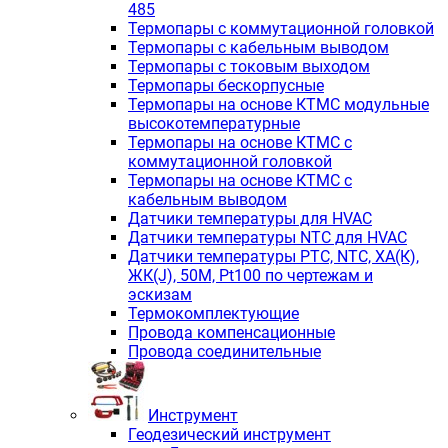
485
Термопары с коммутационной головкой
Термопары с кабельным выводом
Термопары с токовым выходом
Термопары бескорпусные
Термопары на основе КТМС модульные
высокотемпературные
Термопары на основе КТМС с
коммутационной головкой
Термопары на основе КТМС с
кабельным выводом
Датчики температуры для HVAC
Датчики температуры NTC для HVAC
Датчики температуры PTС, NTC, ХА(К),
ЖК(J), 50М, Pt100 по чертежам и
эскизам
Термокомплектующие
Провода компенсационные
Провода соединительные
Инструмент
Геодезический инструмент