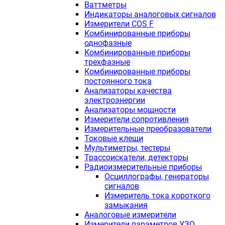
Ваттметры
Индикаторы аналоговых сигналов
Измерители COS F
Комбинированные приборы
однофазные
Комбинированные приборы
трехфазные
Комбинированные приборы
постоянного тока
Анализаторы качества
электроэнергии
Анализаторы мощности
Измерители сопротивления
Измерительные преобразователи
Токовые клещи
Мультиметры, тестеры
Трассоискатели, детекторы
Радиоизмерительные приборы
Осциллографы, генераторы
сигналов
Измеритель тока короткого
замыкания
Аналоговые измерители
Измерители параметров УЗО