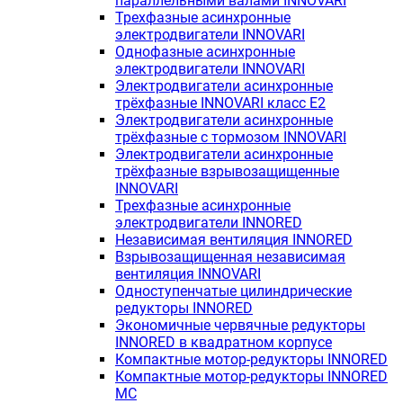
параллельными валами INNOVARI
Трехфазные асинхронные
электродвигатели INNOVARI
Однофазные асинхронные
электродвигатели INNOVARI
Электродвигатели асинхронные
трёхфазные INNOVARI класс E2
Электродвигатели асинхронные
трёхфазные с тормозом INNOVARI
Электродвигатели асинхронные
трёхфазные взрывозащищенные
INNOVARI
Трехфазные асинхронные
электродвигатели INNORED
Независимая вентиляция INNORED
Взрывозащищенная независимая
вентиляция INNOVARI
Одноступенчатые цилиндрические
редукторы INNORED
Экономичные червячные редукторы
INNORED в квадратном корпусе
Компактные мотор-редукторы INNORED
Компактные мотор-редукторы INNORED
MC