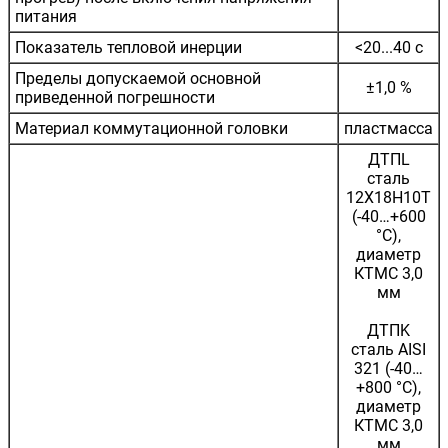
питания
Показатель тепловой инерции
<20...40 с
Пределы допускаемой основной
±1,0 %
приведенной погрешности
Материал коммутационной головки
пластмасса
ДТПL
сталь
12Х18Н10Т
(-40…+600
°С),
диаметр
КТМС 3,0
мм
ДТПK
сталь AISI
321 (-40…
+800 °С),
диаметр
КТМС 3,0
мм