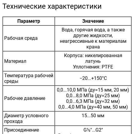
Технические характеристики
Параметр
Значение
Вода, горячая вода, а также
другие жидкости,
Рабочая среда
неагрессивные к материалам
крана
Корпуса: никелированная
Материал
латунь
Уплотнения: PTFE
Температура рабочей
−20...+150°С
среды
0,0...10,0 МПа (ду=15 мм, 20 мм)
0,0...8,0 МПа (ду=25 мм)
Рабочее давление
0,0...6,3 МПа (ду=32 мм)
0,0...4,0 МПа (ду=40 мм, 50 мм)
Диаметр условного
15...50 мм
прохода
Присоединение
G½"...G2"