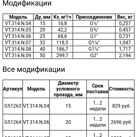
Модификации
Модель
Ду, мм
Kv, м³/ч
Присоединение
Вес, кг
VT.314.N.04
15
16,8
G½"
0,257
VT.314.N.05
20
42,2
G¾"
0,457
VT.314.N.06
25
68,6
G1"
0,731
VT.314.N.07
32
118,5
G1¼"
1,047
VT.314.N.08
40
186,7
G1½"
1,717
VT.314.N.09
50
299,7
G2"
2,194
Все модификации
Диаметр
Срок
Артикул
Модель
условного
Стоимость
поставки
прохода, мм
1...2
G51263
VT.314.N.04
15
829 руб.
недели
1...2
G51264
VT.314.N.06
20
2696 руб.
недели
1...2