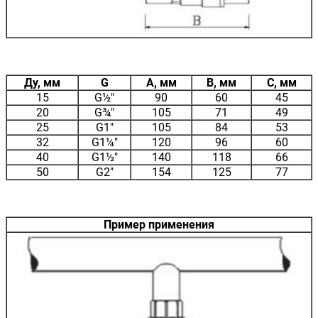
Ду, мм
G
A, мм
B, мм
C, мм
15
G½"
90
60
45
20
G¾"
105
71
49
25
G1"
105
84
53
32
G1¼"
120
96
60
40
G1½"
140
118
66
50
G2"
154
125
77
Пример применения