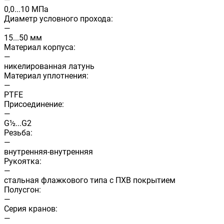
0,0...10 МПа
Диаметр условного прохода:
—
15...50 мм
Материал корпуса:
—
никелированная латунь
Материал уплотнения:
—
PTFE
Присоединение:
—
G½...G2
Резьба:
—
внутренняя-внутренняя
Рукоятка:
—
стальная флажкового типа с ПХВ покрытием
Полусгон:
—
Cерия кранов:
—