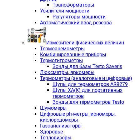
Трансформаторы
Усилители мощности
Регуляторы мощности
Автоматический ввод резерва
Измерители физических величин
Термоанемометры
Комбинированные приборы
Термогигрометры
Зонды для базы Testo Saveris
Люксметры, яркомеры
Термометры (аналоговые и цифровые)
Щупы для термометров AR9279
Щупы ХА(К) для портативных
термометров
Зонды для термометров Testo
Шумомеры
Цифровые ph-метры, иономеры,
кислородомеры
Газоанализаторы
Здоровье
Тепловизоры