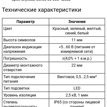
Технические характеристики
Параметр
Значение
Цвет
Красный, зеленый, желтый,
синий, белый
Высота символов
11 мм
Диапазон индикации
=5...60 В (питание от
напряжения
измеряемой сети)
Погрешность
±(4,0% + 1 е.м.р.)
Диаметр монтажного
22 мм
отверстия
Тип подключения
Винтовое, 0,5…2,5 мм²
питания
Тип подсветки
LED
Уровень изоляции
2,5 кВ, 1 мин
Степень
IP65 (со стороны лицевой
пылевлагозащиты
панели)