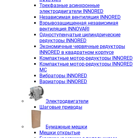
Трехфазные асинхронные
электродвигатели INNORED
Независимая вентиляция INNORED
Взрывозащищенная независимая
вентиляция INNOVARI
Одноступенчатые цилиндрические
редукторы INNORED
Экономичные червячные редукторы
INNORED в квадратном корпусе
Компактные мотор-редукторы INNORED
Компактные мотор-редукторы INNORED
MC
Вибраторы INNORED
Вариаторы INNORED
Электродвигатели
Шаговые приводы
Бумажные мешки
Мешки открытые