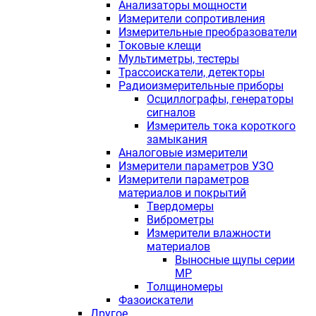
Анализаторы мощности
Измерители сопротивления
Измерительные преобразователи
Токовые клещи
Мультиметры, тестеры
Трассоискатели, детекторы
Радиоизмерительные приборы
Осциллографы, генераторы
сигналов
Измеритель тока короткого
замыкания
Аналоговые измерители
Измерители параметров УЗО
Измерители параметров
материалов и покрытий
Твердомеры
Виброметры
Измерители влажности
материалов
Выносные щупы серии
МР
Толщиномеры
Фазоискатели
Другое