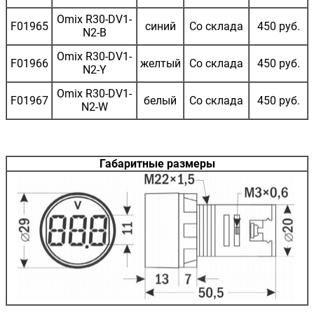
Omix R30-DV1-
F01965
синий
Со склада
450 руб.
N2-B
Omix R30-DV1-
F01966
желтый
Со склада
450 руб.
N2-Y
Omix R30-DV1-
F01967
белый
Со склада
450 руб.
N2-W
Габаритные размеры