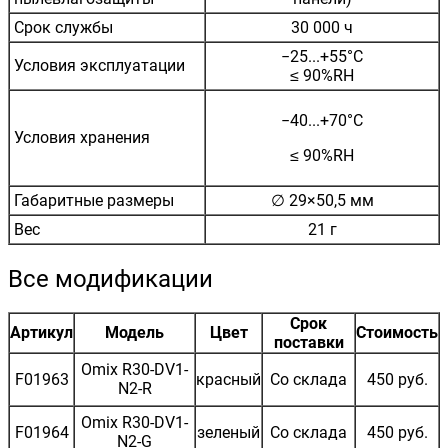
Срок службы
30 000 ч
−25...+55°C
Условия эксплуатации
≤ 90%RH
−40...+70°C
Условия хранения
≤ 90%RH
Габаритные размеры
∅ 29×50,5 мм
Вес
21 г
Все модификации
Срок
Артикул
Модель
Цвет
Стоимость
поставки
Omix R30-DV1-
F01963
красный
Со склада
450 руб.
N2-R
Omix R30-DV1-
F01964
зеленый
Со склада
450 руб.
N2-G