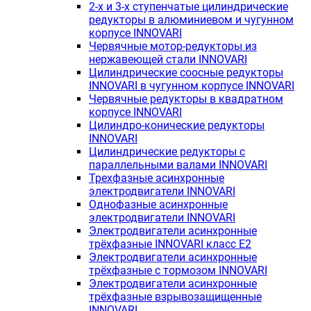
2-х и 3-х ступенчатые цилиндрические
редукторы в алюминиевом и чугунном
корпусе INNOVARI
Червячные мотор-редукторы из
нержавеющей стали INNOVARI
Цилиндрические соосные редукторы
INNOVARI в чугунном корпусе INNOVARI
Червячные редукторы в квадратном
корпусе INNOVARI
Цилиндро-конические редукторы
INNOVARI
Цилиндрические редукторы с
параллельными валами INNOVARI
Трехфазные асинхронные
электродвигатели INNOVARI
Однофазные асинхронные
электродвигатели INNOVARI
Электродвигатели асинхронные
трёхфазные INNOVARI класс E2
Электродвигатели асинхронные
трёхфазные с тормозом INNOVARI
Электродвигатели асинхронные
трёхфазные взрывозащищенные
INNOVARI