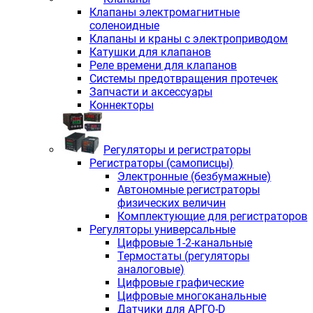
Клапаны электромагнитные
соленоидные
Клапаны и краны с электроприводом
Катушки для клапанов
Реле времени для клапанов
Системы предотвращения протечек
Запчасти и аксессуары
Коннекторы
Регуляторы и регистраторы
Регистраторы (самописцы)
Электронные (безбумажные)
Автономные регистраторы
физических величин
Комплектующие для регистраторов
Регуляторы универсальные
Цифровые 1-2-канальные
Термостаты (регуляторы
аналоговые)
Цифровые графические
Цифровые многоканальные
Датчики для АРГО-D