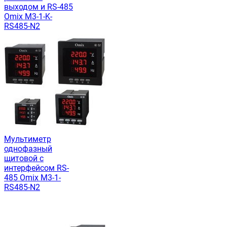
выходом и RS-485
Omix M3-1-K-
RS485-N2
Мультиметр
однофазный
щитовой c
интерфейсом RS-
485 Omix M3-1-
RS485-N2