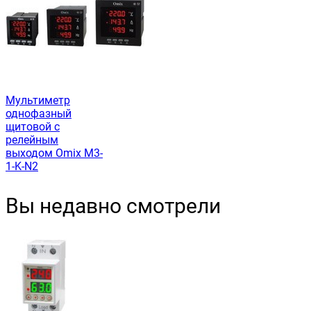
Мультиметр
однофазный
щитовой с
релейным
выходом Omix M3-
1-K-N2
Вы недавно смотрели