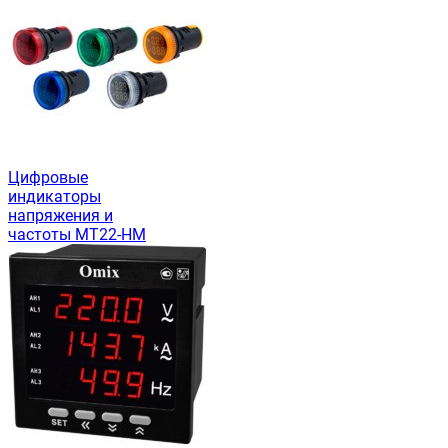
Цифровые
индикаторы
напряжения и
частоты MT22-HM