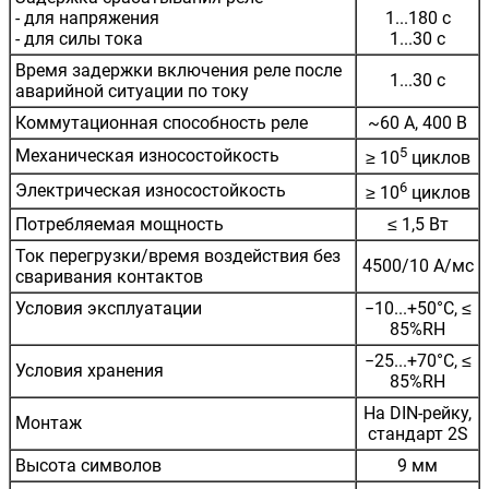
- для напряжения
1...180 с
- для силы тока
1...30 с
Время задержки включения реле после
1...30 с
аварийной ситуации по току
Коммутационная способность реле
~60 А, 400 В
5
Механическая износостойкость
≥ 10
циклов
6
Электрическая износостойкость
≥ 10
циклов
Потребляемая мощность
≤ 1,5 Вт
Ток перегрузки/время воздействия без
4500/10 А/мс
сваривания контактов
Условия эксплуатации
−10...+50°С, ≤
85%RH
−25...+70°С, ≤
Условия хранения
85%RH
На DIN-рейку,
Монтаж
стандарт 2S
Высота символов
9 мм