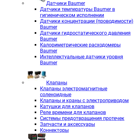
Датчики Baumer
Датчики температуры Baumer в
гигиеническом исполнении
Датчики концентрации (проводимости)
Baumer
Датчики гидростатического давления
Baumer
Калориметрические расходомеры
Baumer
Интеллектуальные датчики уровня
Baumer
Клапаны
Клапаны электромагнитные
соленоидные
Клапаны и краны с электроприводом
Катушки для клапанов
Реле времени для клапанов
Системы предотвращения протечек
Запчасти и аксессуары
Коннекторы