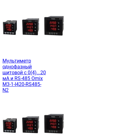
Мультиметр
однофазный
щитовой c 0(4)...20
мА и RS-485 Omix
M3-1-I420-RS485-
N2