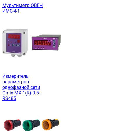
Мультиметр ОВЕН
ИМС-Ф1
Измеритель
параметров
однофазной сети
Omix MX-1(R)-0.5-
RS485