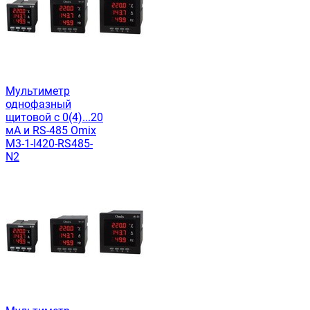
Мультиметр
однофазный
щитовой c 0(4)...20
мА и RS-485 Omix
M3-1-I420-RS485-
N2