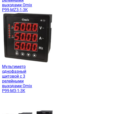
релейными
выходами Omix
P99-MZ3-1-3K
Мультиметр
однофазный
щитовой с 3
релейными
выходами Omix
P99-M3-1-3K