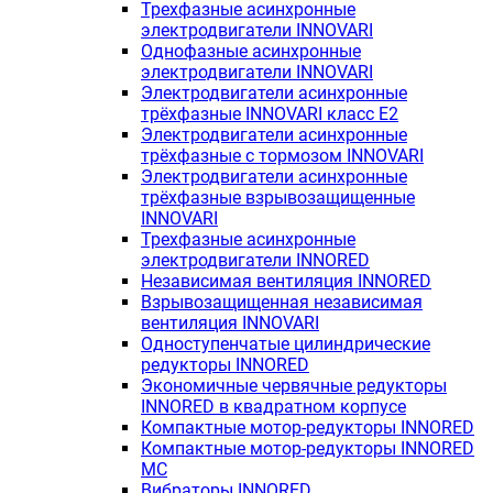
Трехфазные асинхронные
электродвигатели INNOVARI
Однофазные асинхронные
электродвигатели INNOVARI
Электродвигатели асинхронные
трёхфазные INNOVARI класс E2
Электродвигатели асинхронные
трёхфазные с тормозом INNOVARI
Электродвигатели асинхронные
трёхфазные взрывозащищенные
INNOVARI
Трехфазные асинхронные
электродвигатели INNORED
Независимая вентиляция INNORED
Взрывозащищенная независимая
вентиляция INNOVARI
Одноступенчатые цилиндрические
редукторы INNORED
Экономичные червячные редукторы
INNORED в квадратном корпусе
Компактные мотор-редукторы INNORED
Компактные мотор-редукторы INNORED
MC
Вибраторы INNORED