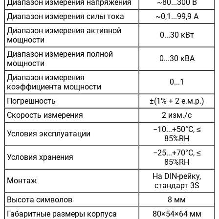
Диапазон измерения напряжения
~80...300 В
Диапазон измерения силы тока
~0,1...99,9 А
Диапазон измерения активной
0...30 кВт
мощности
Диапазон измерения полной
0...30 кВА
мощности
Диапазон измерения
0...1
коэффициента мощности
Погрешность
±(1% + 2 е.м.р.)
Скорость измерения
2 изм./с
−10...+50°С, ≤
Условия эксплуатации
85%RH
−25...+70°С, ≤
Условия хранения
85%RH
На DIN-рейку,
Монтаж
стандарт 3S
Высота символов
8 мм
Габаритные размеры корпуса
80×54×64 мм