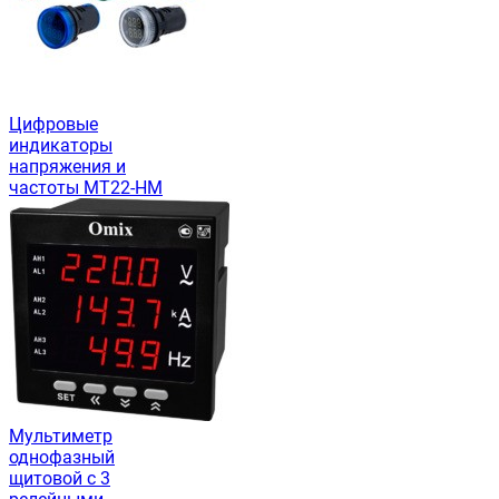
Цифровые
индикаторы
напряжения и
частоты MT22-HM
Мультиметр
однофазный
щитовой с 3