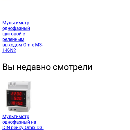
Мультиметр
однофазный
щитовой с
релейным
выходом Omix M3-
1-K-N2
Вы недавно смотрели
Мультиметр
однофазный на
DIN-рейку Omix D3-