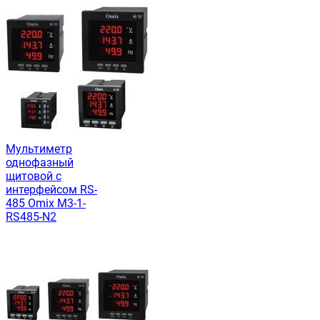
Мультиметр
однофазный
щитовой c
интерфейсом RS-
485 Omix M3-1-
RS485-N2