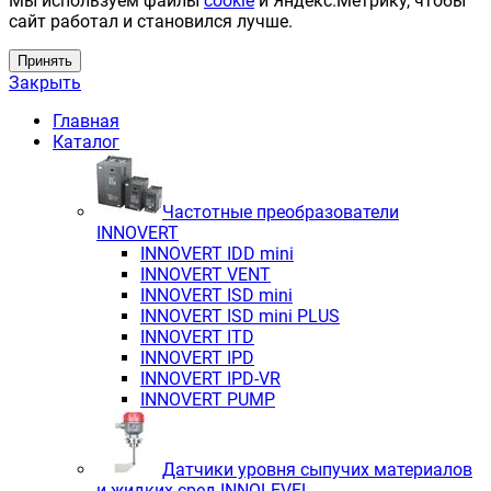
Мы используем файлы
cookie
и Яндекс.Метрику, чтобы
сайт работал и становился лучше.
Принять
Закрыть
Главная
Каталог
Частотные преобразователи
INNOVERT
INNOVERT IDD mini
INNOVERT VENT
INNOVERT ISD mini
INNOVERT ISD mini PLUS
INNOVERT ITD
INNOVERT IРD
INNOVERT IРD-VR
INNOVERT PUMP
Датчики уровня сыпучих материалов
и жидких сред INNOLEVEL