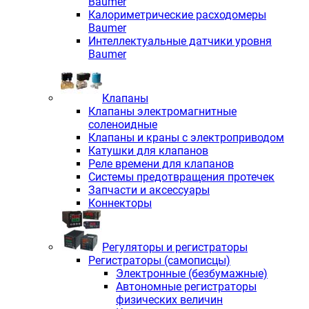
Baumer
Калориметрические расходомеры
Baumer
Интеллектуальные датчики уровня
Baumer
Клапаны
Клапаны электромагнитные
соленоидные
Клапаны и краны с электроприводом
Катушки для клапанов
Реле времени для клапанов
Системы предотвращения протечек
Запчасти и аксессуары
Коннекторы
Регуляторы и регистраторы
Регистраторы (самописцы)
Электронные (безбумажные)
Автономные регистраторы
физических величин