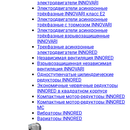
электродвигатели INNOVARI
Электродвигатели асинхронные
трёхфазные INNOVARI класс E2
Электродвигатели асинхронные
трёхфазные с тормозом INNOVARI
Электродвигатели асинхронные
трёхфазные взрывозащищенные
INNOVARI
Трехфазные асинхронные
электродвигатели INNORED
Независимая вентиляция INNORED
Взрывозащищенная независимая
вентиляция INNOVARI
Одноступенчатые цилиндрические
редукторы INNORED
Экономичные червячные редукторы
INNORED в квадратном корпусе
Компактные мотор-редукторы INNORED
Компактные мотор-редукторы INNORED
MC
Вибраторы INNORED
Вариаторы INNORED