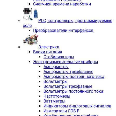
Счетчики времени наработки
PLС, контроллеры, программируемые
реле
Преобразователи интерфейсов
Электрика
Блоки питания
Стабилизаторы
Электроизмерительные приборы
Амперметры
Амперметры трехфазные
Амперметры постоянного тока
Вольтметры
Вольтметры трехфазные
Вольтметры постоянного тока
Частотомеры
Ваттметры
Индикаторы аналоговых сигналов
Измерители COS F
Комбинированные приборы