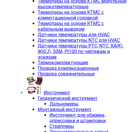
Термопары на основе КТМС модульные
высокотемпературные
Термопары на основе КТМС с
коммутационной головкой
Термопары на основе КТМС с
кабельным выводом
Датчики температуры для HVAC
Датчики температуры NTC для HVAC
Датчики температуры PTС, NTC, ХА(К),
ЖК(J), 50М, Pt100 по чертежам и
эскизам
Термокомплектующие
Провода компенсационные
Провода соединительные
Инструмент
Геодезический инструмент
Дальномеры
Монтажный инструмент
Инструмент для обжима,
опрессовки и штамповки
Стрипперы
Двухкомпонентные клещи