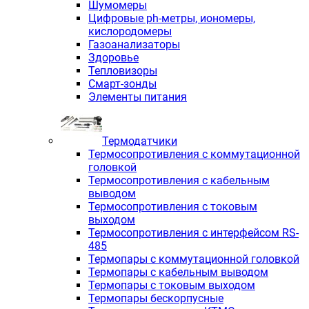
Шумомеры
Цифровые ph-метры, иономеры,
кислородомеры
Газоанализаторы
Здоровье
Тепловизоры
Смарт-зонды
Элементы питания
Термодатчики
Термосопротивления с коммутационной
головкой
Термосопротивления с кабельным
выводом
Термосопротивления с токовым
выходом
Термосопротивления с интерфейсом RS-
485
Термопары с коммутационной головкой
Термопары с кабельным выводом
Термопары с токовым выходом
Термопары бескорпусные