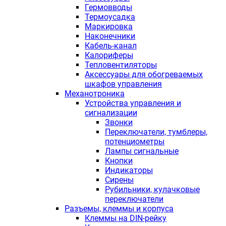
Гермовводы
Термоусадка
Маркировка
Наконечники
Кабель-канал
Калориферы
Тепловентиляторы
Аксессуары для обогреваемых
шкафов управления
Механотроника
Устройства управления и
сигнализации
Звонки
Переключатели, тумблеры,
потенциометры
Лампы сигнальные
Кнопки
Индикаторы
Сирены
Рубильники, кулачковые
переключатели
Разъемы, клеммы и корпуса
Клеммы на DIN-рейку