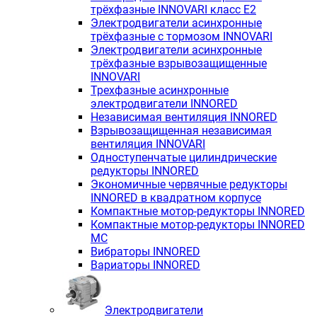
трёхфазные INNOVARI класс E2
Электродвигатели асинхронные
трёхфазные с тормозом INNOVARI
Электродвигатели асинхронные
трёхфазные взрывозащищенные
INNOVARI
Трехфазные асинхронные
электродвигатели INNORED
Независимая вентиляция INNORED
Взрывозащищенная независимая
вентиляция INNOVARI
Одноступенчатые цилиндрические
редукторы INNORED
Экономичные червячные редукторы
INNORED в квадратном корпусе
Компактные мотор-редукторы INNORED
Компактные мотор-редукторы INNORED
MC
Вибраторы INNORED
Вариаторы INNORED
Электродвигатели