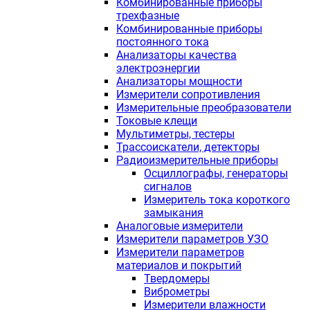
Комбинированные приборы
трехфазные
Комбинированные приборы
постоянного тока
Анализаторы качества
электроэнергии
Анализаторы мощности
Измерители сопротивления
Измерительные преобразователи
Токовые клещи
Мультиметры, тестеры
Трассоискатели, детекторы
Радиоизмерительные приборы
Осциллографы, генераторы
сигналов
Измеритель тока короткого
замыкания
Аналоговые измерители
Измерители параметров УЗО
Измерители параметров
материалов и покрытий
Твердомеры
Виброметры
Измерители влажности