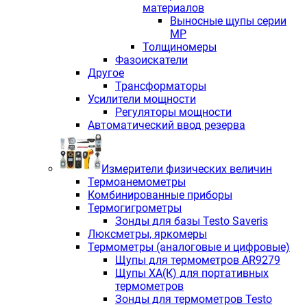
материалов
Выносные щупы серии
МР
Толщиномеры
Фазоискатели
Другое
Трансформаторы
Усилители мощности
Регуляторы мощности
Автоматический ввод резерва
Измерители физических величин
Термоанемометры
Комбинированные приборы
Термогигрометры
Зонды для базы Testo Saveris
Люксметры, яркомеры
Термометры (аналоговые и цифровые)
Щупы для термометров AR9279
Щупы ХА(К) для портативных
термометров
Зонды для термометров Testo