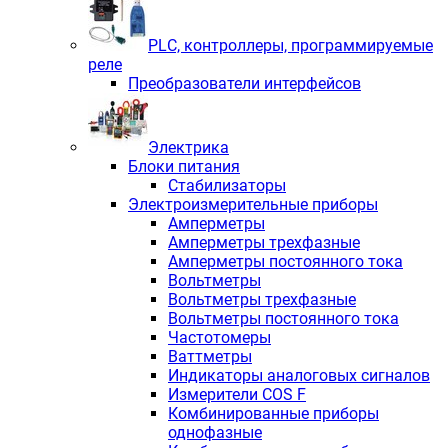
PLС, контроллеры, программируемые
реле
Преобразователи интерфейсов
Электрика
Блоки питания
Стабилизаторы
Электроизмерительные приборы
Амперметры
Амперметры трехфазные
Амперметры постоянного тока
Вольтметры
Вольтметры трехфазные
Вольтметры постоянного тока
Частотомеры
Ваттметры
Индикаторы аналоговых сигналов
Измерители COS F
Комбинированные приборы
однофазные