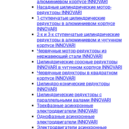
алюминиевом корпусе INNOVARI
Насадные цилиндрические мотор-
редукторы INNOVARI
1-ступенчатые цилиндрические
редукторы в алюминиевом корпусе
INNOVARI
2-х и 3-х ступенчатые цилиндрические
редукторы в алюминиевом и чугунном
корпусе INNOVARI
Червячные мотор-редукторы из
нержавеющей стали INNOVARI
Цилиндрические соосные редукторы
INNOVARI в чугунном корпусе INNOVARI
Червячные редукторы в квадратном
корпусе INNOVARI
Цилиндро-конические редукторы
INNOVARI
Цилиндрические редукторы с
параллельными валами INNOVARI
Трехфазные асинхронные
электродвигатели INNOVARI
Однофазные асинхронные
электродвигатели INNOVARI
Электродвигатели асинхронные