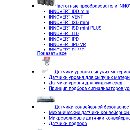
Частотные преобразователи INN
INNOVERT IDD mini
INNOVERT VENT
INNOVERT ISD mini
INNOVERT ISD mini PLUS
INNOVERT ITD
INNOVERT IРD
INNOVERT IРD-VR
INNOVERT PUMP
Показать все
Датчики уровня сыпучих материа
Датчики уровня для сыпучих матер
Датчики уровня для жидких сред
Принцип подбора сигнализаторов у
Датчики конвейерной безопаснос
Механические датчики конвейерной
Микроволновые датчики конвейерно
Датчики подпора