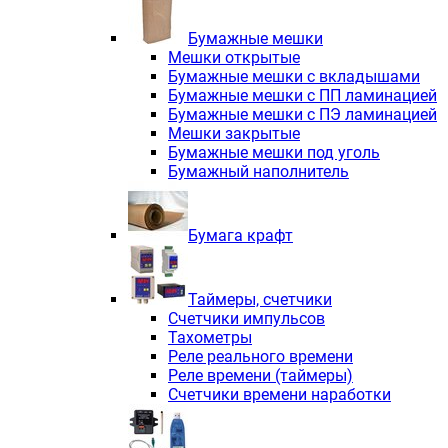
Электродвигатели асинхронные трё
Электродвигатели асинхронные тр
Бумажные мешки
Трехфазные асинхронные электродв
Мешки открытые
Независимая вентиляция INNORED
Бумажные мешки с вкладышами
Взрывозащищенная независимая ве
Бумажные мешки с ПП ламинацией
Одноступенчатые цилиндрические р
Бумажные мешки с ПЭ ламинацией
Экономичные червячные редукторы 
Мешки закрытые
Компактные мотор-редукторы INNO
Бумажные мешки под уголь
Компактные мотор-редукторы INNO
Бумажный наполнитель
Вибраторы INNORED
Вариаторы INNORED
Бумага крафт
Таймеры, счетчики
Счетчики импульсов
Тахометры
Реле реального времени
Реле времени (таймеры)
Счетчики времени наработки