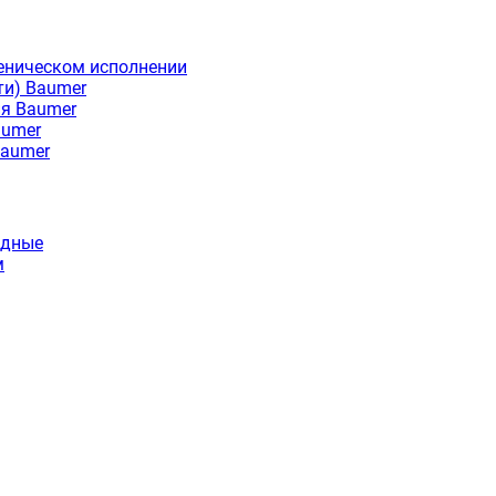
еническом исполнении
ти) Baumer
ия Baumer
aumer
Baumer
идные
м