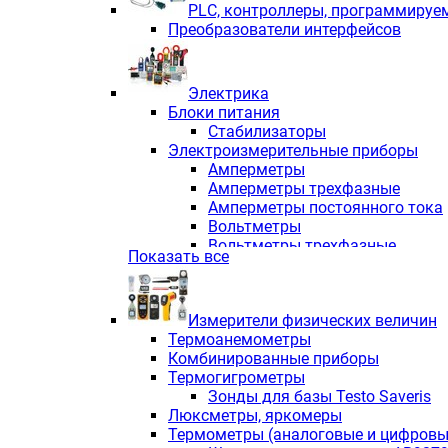
PLС, контроллеры, программируе
Преобразователи интерфейсов
Электрика
Блоки питания
Стабилизаторы
Электроизмерительные приборы
Амперметры
Амперметры трехфазные
Амперметры постоянного тока
Вольтметры
Вольтметры трехфазные
Показать все
Вольтметры постоянного тока
Частотомеры
Ваттметры
Измерители физических величин
Индикаторы аналоговых сигна
Термоанемометры
Измерители COS F
Комбинированные приборы
Комбинированные приборы од
Термогигрометры
Комбинированные приборы тр
Зонды для базы Testo Saveris
Комбинированные приборы пос
Люксметры, яркомеры
Анализаторы качества электро
Термометры (аналоговые и цифровы
Анализаторы мощности