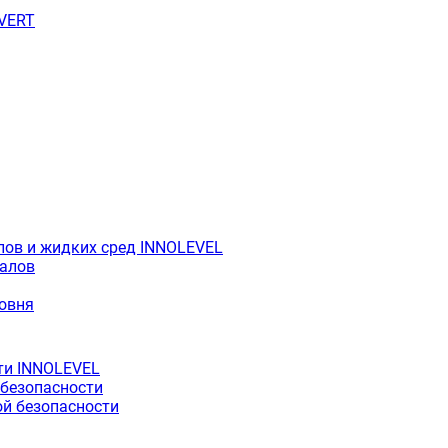
OVERT
лов и жидких сред INNOLEVEL
иалов
ровня
ти INNOLEVEL
 безопасности
й безопасности